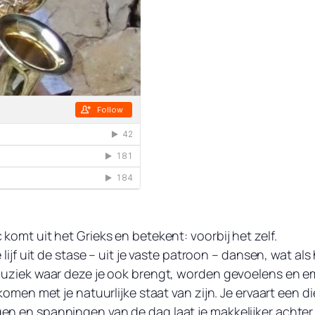
omt uit het Grieks en betekent: voorbij het zelf.
lijf uit de stase – uit je vaste patroon – dansen, wat a
muziek waar deze je ook brengt, worden gevoelens en e
komen met je natuurlijke staat van zijn. Je ervaart een
 en spanningen van de dag laat je makkelijker achter je