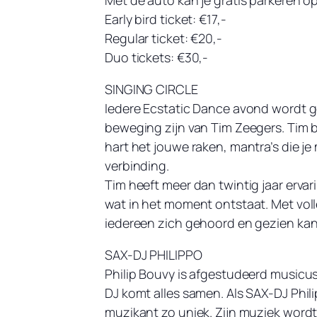
Met de auto kan je gratis parkeren op
Early bird ticket: €17,-
Regular ticket: €20,-
Duo tickets: €30,-
SINGING CIRCLE
Iedere Ecstatic Dance avond wordt g
beweging zijn van Tim Zeegers. Tim bre
hart het jouwe raken, mantra’s die j
verbinding.
Tim heeft meer dan twintig jaar ervar
wat in het moment ontstaat. Met voll
iedereen zich gehoord en gezien kan
SAX-DJ PHILIPPO
Philip Bouvy is afgestudeerd musicus
DJ komt alles samen. Als SAX-DJ Phili
muzikant zo uniek. Zijn muziek wordt 