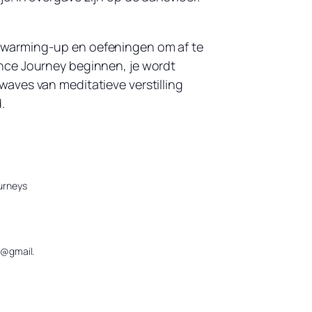
 warming-up en oefeningen om af te
nce Journey beginnen, je wordt
aves van meditatieve verstilling
.
urneys
n@gmail.