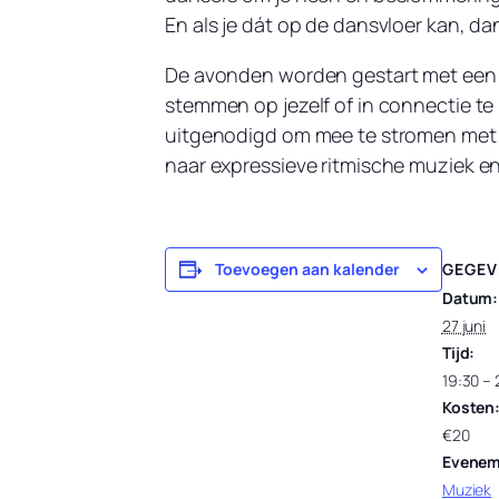
En als je dát op de dansvloer kan, da
De avonden worden gestart met een 
stemmen op jezelf of in connectie t
uitgenodigd om mee te stromen met de
naar expressieve ritmische muziek en 
GEGEV
Toevoegen aan kalender
Datum:
27 juni
Tijd:
19:30 – 
Kosten
€20
Evenem
Muziek