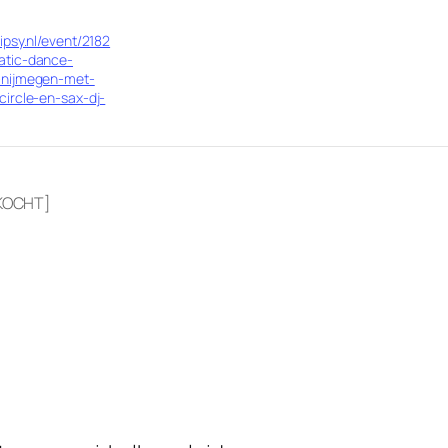
hipsy.nl/event/2182
atic-dance-
-nijmegen-met-
circle-en-sax-dj-
RKOCHT]