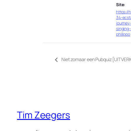
Site:
https://
34-ecst
journey
singing-
philippo
Niet zomaar een Pubquiz [UITVE
Tim Zeegers