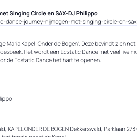
et Singing Circle en SAX-DJ Philippo
tic-dance-journey-nijmegen-met-singing-circle-en-sax
e Maria Kapel ‘Onder de Bogen’. Deze bevindt zich net b
roesbeek. Het wordt een Ecstatic Dance met veel live m
or de Ecstatic Dance het hart te openen.
lippo
ald, KAPEL ONDER DE BOGEN Dekkerswald, Parklaan 273