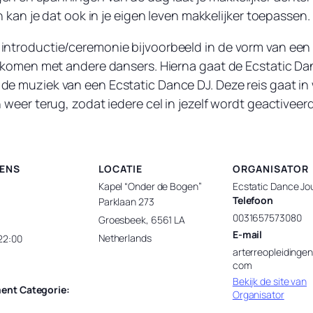
n kan je dat ook in je eigen leven makkelijker toepassen.
introductie/ceremonie bijvoorbeeld in de vorm van een
e komen met andere dansers. Hierna gaat de Ecstatic Da
 muziek van een Ecstatic Dance DJ. Deze reis gaat in w
weer terug, zodat iedere cel in jezelf wordt geactiveerd
ENS
LOCATIE
ORGANISATOR
Kapel “Onder de Bogen”
Ecstatic Dance Jo
Telefoon
Parklaan 273
0031657573080
Groesbeek
,
6561 LA
E-mail
Netherlands
22:00
arterreopleidinge
:
com
Bekijk de site van
ent Categorie:
Organisator