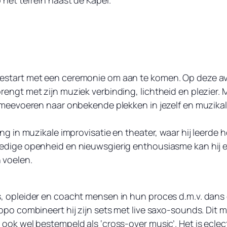
 het terrein naast de Kapel.
estart met een ceremonie om aan te komen. Op deze avo
ngt met zijn muziek verbinding, lichtheid en plezier. Met
e meevoeren naar onbekende plekken in jezelf en muzikal
ing in muzikale improvisatie en theater, waar hij leerde 
edige openheid en nieuwsgierig enthousiasme kan hij ee
 voelen.
, opleider en coacht mensen in hun proces d.m.v. dans 
ppo combineert hij zijn sets met live saxo-sounds. Dit 
ook wel bestempeld als ‘cross-over music’. Het is eclec