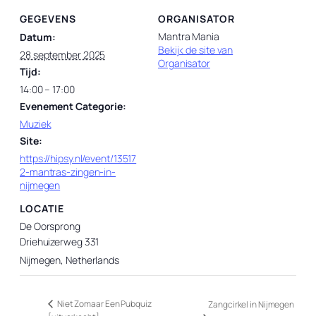
GEGEVENS
ORGANISATOR
Mantra Mania
Datum:
Bekijk de site van
28 september 2025
Organisator
Tijd:
14:00 – 17:00
Evenement Categorie:
Muziek
Site:
https://hipsy.nl/event/13517
2-mantras-zingen-in-
nijmegen
LOCATIE
De Oorsprong
Driehuizerweg 331
Nijmegen
,
Netherlands
Niet Zomaar Een Pubquiz
Zangcirkel in Nijmegen