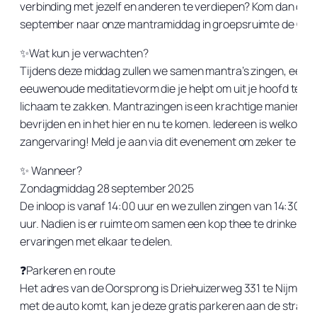
verbinding met jezelf en anderen te verdiepen? Kom dan op 
september naar onze mantramiddag in groepsruimte de Oor
✨Wat kun je verwachten?
Tijdens deze middag zullen we samen mantra’s zingen, een
eeuwenoude meditatievorm die je helpt om uit je hoofd te ko
lichaam te zakken. Mantrazingen is een krachtige manier om 
bevrijden en in het hier en nu te komen. Iedereen is welkom,
zangervaring! Meld je aan via dit evenement om zeker te zijn 
✨ Wanneer?
Zondagmiddag 28 september 2025
De inloop is vanaf 14:00 uur en we zullen zingen van 14:30 to
uur. Nadien is er ruimte om samen een kop thee te drinken e
ervaringen met elkaar te delen.
❓Parkeren en route
Het adres van de Oorsprong is Driehuizerweg 331 te Nijmegen
met de auto komt, kan je deze gratis parkeren aan de straat.