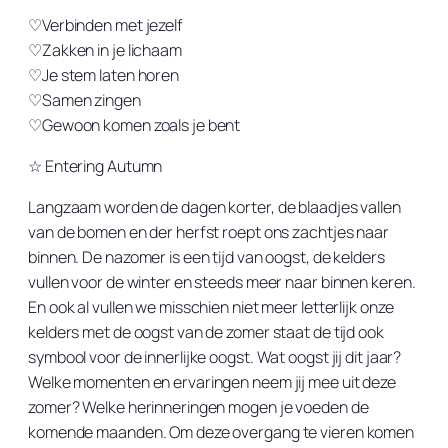
♡Verbinden met jezelf
♡Zakken in je lichaam
♡Je stem laten horen
♡Samen zingen
♡Gewoon komen zoals je bent
☆ Entering Autumn
Langzaam worden de dagen korter, de blaadjes vallen
van de bomen en der herfst roept ons zachtjes naar
binnen. De nazomer is een tijd van oogst, de kelders
vullen voor de winter en steeds meer naar binnen keren.
En ook al vullen we misschien niet meer letterlijk onze
kelders met de oogst van de zomer staat de tijd ook
symbool voor de innerlijke oogst. Wat oogst jij dit jaar?
Welke momenten en ervaringen neem jij mee uit deze
zomer? Welke herinneringen mogen je voeden de
komende maanden. Om deze overgang te vieren komen