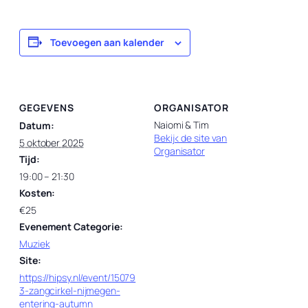
Toevoegen aan kalender
GEGEVENS
ORGANISATOR
Naiomi & Tim
Datum:
Bekijk de site van
5 oktober 2025
Organisator
Tijd:
19:00 – 21:30
Kosten:
€25
Evenement Categorie:
Muziek
Site:
https://hipsy.nl/event/15079
3-zangcirkel-nijmegen-
entering-autumn